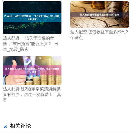
达人配资 德债收益率至多涨约2
个基点
达人配资 一场关于理性的考
验，“末日预言”能否上演？_日
本_地震_防灾
达人配资 这3道家常菜清淡解腻
又有营养，吃过一次就爱上，真
香
相关评论