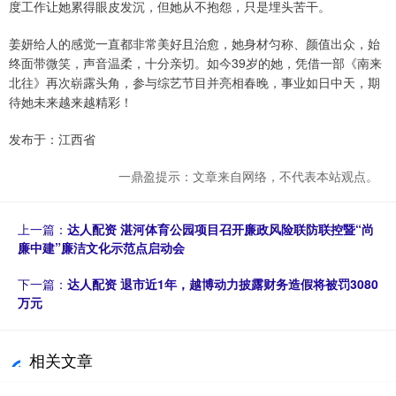
度工作让她累得眼皮发沉，但她从不抱怨，只是埋头苦干。
姜妍给人的感觉一直都非常美好且治愈，她身材匀称、颜值出众，始
终面带微笑，声音温柔，十分亲切。如今39岁的她，凭借一部《南来
北往》再次崭露头角，参与综艺节目并亮相春晚，事业如日中天，期
待她未来越来越精彩！
发布于：江西省
一鼎盈提示：文章来自网络，不代表本站观点。
上一篇：
达人配资 湛河体育公园项目召开廉政风险联防联控暨“尚
廉中建”廉洁文化示范点启动会
下一篇：
达人配资 退市近1年，越博动力披露财务造假将被罚3080
万元
相关文章