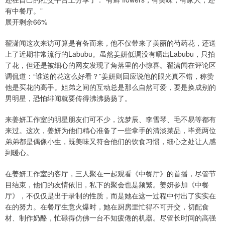
有中餐厅。”
展开剩余66%
翟潇闻这次来访可算是有备而来，他不仅带来了美丽的芍药花，还送
上了近期非常流行的Labubu。虽然姜妍低调没有晒出Labubu，只拍
了花，但还是被细心的网友发现了角落里的小惊喜。翟潇闻在评论区
调侃道：“谁送的花这么好看？”姜妍则回应说他的眼光真不错，称赞
他是买花的高手。姐弟之间的互动总是那么自然可爱，要是换成别的
男明星，恐怕绯闻就要传得沸沸扬扬了。
来姜妍工作室的明星朋友们可不少，沈梦辰、李雪琴、毛不易等都有
来过。这次，姜妍为他们精心准备了一些拿手的清淡菜品，毕竟两位
弟弟都是偶像小生，既美味又符合他们的饮食习惯，细心之处让人感
到暖心。
在姜妍工作室的客厅，三人聚在一起观看《中餐厅》的首播，尽管节
目结束，他们的友情依旧，私下的聚会也是频繁。姜妍参加《中餐
厅》，不仅仅是出于录制的性质，而是她在这一过程中付出了实实在
在的努力。在餐厅生意火爆时，她在厨房里忙得不可开交，切配食
材、制作奶酪，忙碌得仿佛一台不知疲倦的机器。尽管长时间的高强