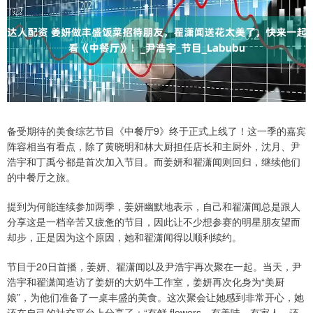
备受期待的美食综艺节目《中餐厅9》终于正式上线了！这一季的嘉宾
阵容相当有看点，除了黄晓明和林大厨担任店长和主厨外，沈月、尹
浩宇和丁禹兮都是首次加入节目。而姜妍和翟潇闻则回归，继续他们
的中餐厅之旅。
提到为何能连续参加两季，姜妍幽默地表示，自己和翟潇闻总是跟人
分享这是一档辛苦又疲惫的节目，因此让不少想参赛的明星朋友望而
却步，正是因为这个原因，她和翟潇闻得以顺利续约。
节目于20日首播，姜妍、翟潇闻以及尹浩宇再次聚在一起。当天，尹
浩宇和翟潇闻造访了姜妍的大奶牛工作室，姜妍再次化身为“美厨
娘”，为他们准备了一桌丰盛的美食。这次聚会让她感到非常开心，她
还在自己的社交平台上分享了：“有鲜 flowers，有美味，有家人，还